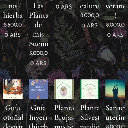
tus
Las
calurosos.
verano
0
ARS
hierbas
Plantas
!
8.000,0
de
8.500,0
8.000,0
0
ARS
mis
0
ARS
0
ARS
Sueños.
5.000,0
0
ARS
Guía
Guía
Plantas
Plantas
Sanaci
otoñal:
Invernal
Brujas:
Silvestres:
uterina
desparasitación
(hierbas
medicina
medicina
8.000,0