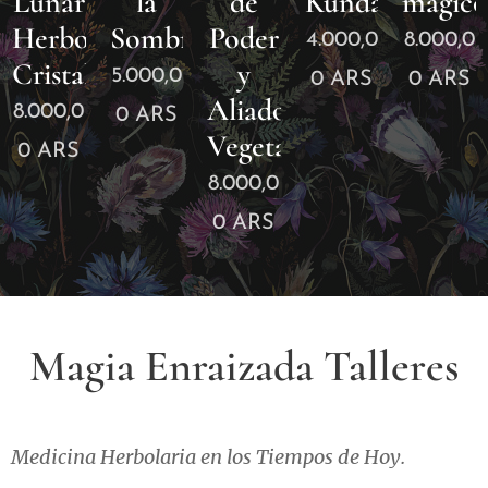
Lunar
la
de
Kundalini
mágico
Herbolaria
Sombra.
Poder
4.000,0
8.000,0
Cristal
y
5.000,0
0
ARS
0
ARS
Aliados
8.000,0
0
ARS
Vegetales
0
ARS
8.000,0
0
ARS
Magia Enraizada Talleres
Medicina Herbolaria en los Tiempos de Hoy.