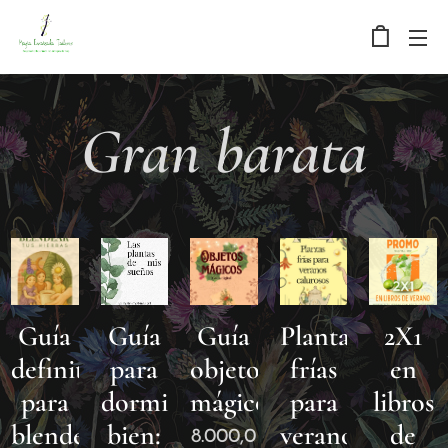
Gran barata
Guía
Guía
Guía
Plantas
2X1
definitiva
para
objetos
frías
en
para
dormir
mágicos.
para
libros
blendear
bien:
veranos
de
8.000,0