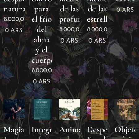
natural.
para
de las
de las
0
ARS
el frío
profundidades.
estrellas
8.000,0
del
8.000,0
8.000,0
0
ARS
alma
0
ARS
0
ARS
y el
cuerpo).
8.000,0
0
ARS
Magia
Integrar
Animales
Despertar
Objeto